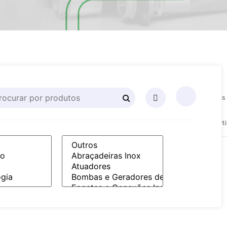
a
Mangueiras
Mangueiras
Mangueiras
Mangueiras
Mangueiras
mática
e
Hidráulicas
Industriais
Produtos
Termoplásti
Mangotes
Químicos
Industriais