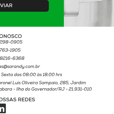
VIAR
CONOSCO
3298
-0905
3763
-1905
8216
-6368
as@sarandy.com.br
 Sexta das 08:00 às 18:00 hrs
oronel Luis Oliveira Sampaio, 285, Jardim
bara - Ilha do Governador/RJ - 21.931-010
NOSSAS REDES