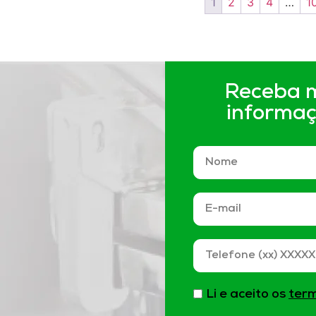
1
2
3
4
…
1
Receba 
informa
Li e aceito os
term