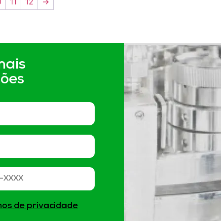
0
11
12
→
mais
ções
os de privacidade