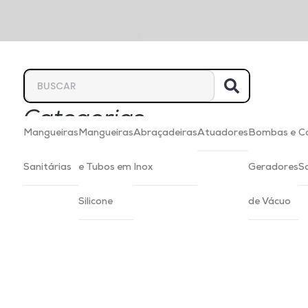
Categorias
Mangueiras
Mangueiras
Abraçadeiras
Atuadores
Bombas e
C
Sanitárias
e Tubos em
Inox
Geradores
S
Silicone
de Vácuo