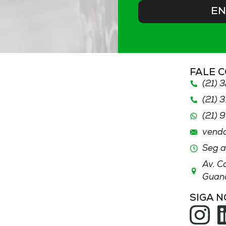
EN
FALE 
(21) 
(21) 
(21)
9
vend
Seg a
Av. C
Guana
SIGA 