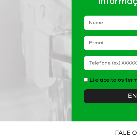
informa
Li e aceito os
term
EN
FALE 