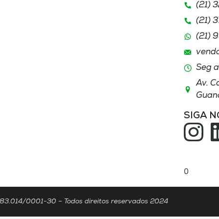
(21) 
(21) 
(21)
9
vend
Seg a
Av. C
Guana
SIGA 
ACESS
0
014/0001-30 – Todos direitos reservados 2024