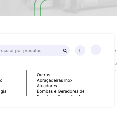
a
Mangueiras
Mangueiras
Mangueiras
Mangueiras
Mangueiras
mática
e
Hidráulicas
Industriais
Produtos
Termoplásti
Mangotes
Químicos
Industriais