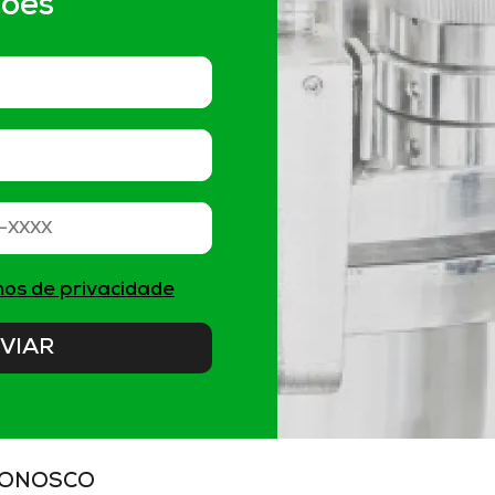
ções
os de privacidade
VIAR
CONOSCO