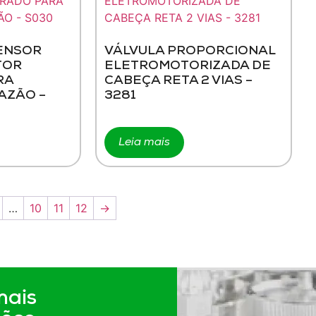
ENSOR
VÁLVULA PROPORCIONAL
TOR
ELETROMOTORIZADA DE
RA
CABEÇA RETA 2 VIAS –
AZÃO –
3281
Leia mais
…
10
11
12
→
mais