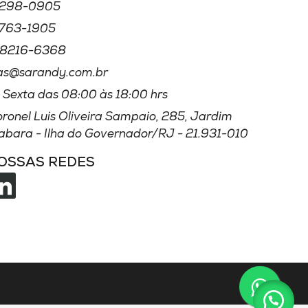
3298
-0905
3763
-1905
8216
-6368
as@sarandy.com.br
 Sexta das 08:00 às 18:00 hrs
oronel Luis Oliveira Sampaio, 285, Jardim
bara - Ilha do Governador/RJ - 21.931-010
NOSSAS REDES
OS