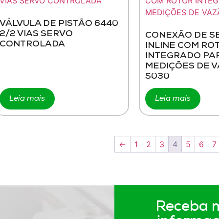
VÁLVULA DE PISTÃO 6440
2/2 VIAS SERVO
CONEXÃO DE S
CONTROLADA
INLINE COM RO
INTEGRADO PA
MEDIÇÕES DE V
S030
Leia mais
Leia mais
←
1
2
3
4
5
6
7
Receba 