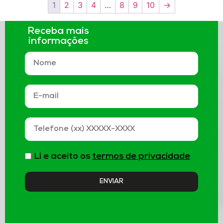
1
2
3
4
…
8
9
10
→
Receba mais
informações
Li e aceito os
termos de privacidade
ENVIAR