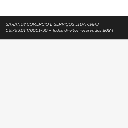
ACESSOS
338
SARANDY COMÉRCIO E SERVIÇOS LTDA CNPJ
08.783.014/0001-30 – Todos direitos reservados 2024