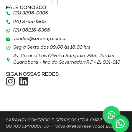
FALE CONOSCO
(21) 3298
-0905
(21) 3763
-1905
(21)
98216
-6368
vendas@sarandy.com.br
Seg a Sexta das 08:00 às 18:00 hrs
Av. Coronel Luis Oliveira Sampaio, 285, Jardim
Guanabara - Ilha do Governador/RJ - 21.931-010
SIGA NOSSAS REDES
ACESSOS
280
SARANDY COMÉRCIO E SERVIÇOS LTDA CNPJ
08.783.014/0001-30 – Todos direitos reservados 2024